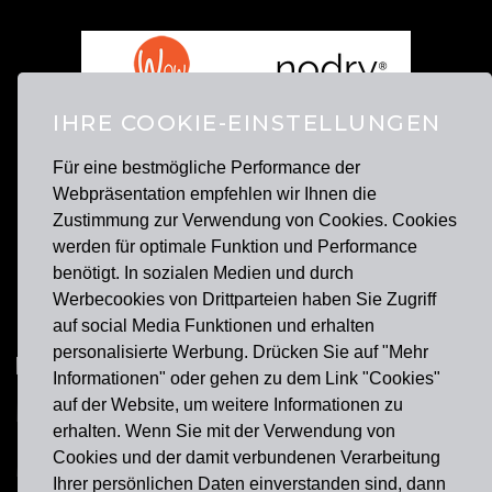
IHRE COOKIE-EINSTELLUNGEN
Für eine bestmögliche Performance der
Webpräsentation empfehlen wir Ihnen die
Zustimmung zur Verwendung von Cookies. Cookies
werden für optimale Funktion und Performance
benötigt. In sozialen Medien und durch
Werbecookies von Drittparteien haben Sie Zugriff
TOP STORIES
auf social Media Funktionen und erhalten
personalisierte Werbung. Drücken Sie auf "Mehr
HEIMATLIEBE KÖLN: EXKLUSIVES
Informationen" oder gehen zu dem Link "Cookies"
DESIGN FÜR BE U – DIE GESCHICHTE
BE U. PRODUKTE FÜR TOURISMUS-
auf der Website, um weitere Informationen zu
KÖLNS AUF EINEN BLICK
SHOPS: MASSGESCHNEIDERTE S
erhalten. Wenn Sie mit der Verwendung von
OUVENIRS UND INDIVIDUELLE D
Cookies und der damit verbundenen Verarbeitung
ESIGNS
Ihrer persönlichen Daten einverstanden sind, dann